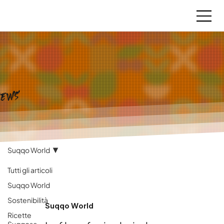
news
Suqqo World
Tutti gli articoli
Suqqo World
Sostenibilità
Suqqo World
Ricette