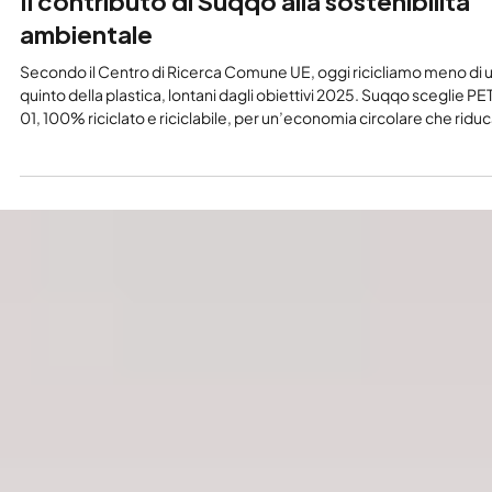
Redazione Suqqo World
27 lug 2025
Sostenibilità
Il contributo di Suqqo alla sostenibilità
ambientale
Secondo il Centro di Ricerca Comune UE, oggi ricicliamo meno di 
quinto della plastica, lontani dagli obiettivi 2025. Suqqo sceglie PE
01, 100% riciclato e riciclabile, per un’economia circolare che ridu
CO₂ e mantenga intatta la qualità del prodotto.