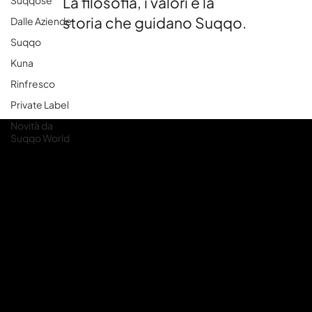
La filosofia, i valori e la
Suqqose
storia che guidano Suqqo.
Dalle Aziende
Suqqo
Kuna
Rinfresco
Private Label
Novità da
Suqqo World