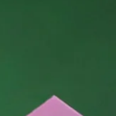
creativi alle barchette di ananas, idee semplici e leggere per digeri
meglio e colorare la tavola, magari abbinate a uno dei succhi Suqq