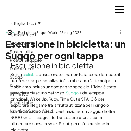
Tutti gli articoli
Redazione Suqqo World
28 mag 2022
Tutti gli articoli
Escursione in bicicletta: un
Suqqo World
Suqqo per ogni tappa
Sostenibilità
Ricette Suqqose
Escursione in bicicletta
Dalle Aziende
Sei un 
ciclista
 appassionato, ma non hai ancora delineato il 
Suqqo
tuo percorso personalizzato? Lo abbiamo fatto noi per te 
Kuna
e abbiamo incluso un compagno speciale. L’idea è stata 
associare ciascuno dei nostri 
Suqqo
 a delle tappe 
Rinfresco
principali. Wake Up, Ruby, Time Out e SPA. Ciò per 
Private Label
esplorare il legame tra la frutta utilizzata per il singolo 
Novità da Suqqo World
prodotto e il territorio di destinazione: un viaggio di oltre 
3000 km all’insegna del benessere di una scelta 
alimentare consapevole. Pronti per un’escursione in 
bicicletta.