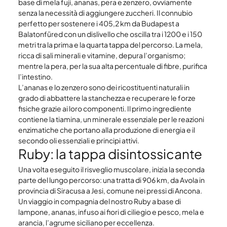
base di mela fuji, ananas, pera e zenzero, ovviamente 
senza la necessità di aggiungere zuccheri. Il connubio 
perfetto per sostenere i 405,2 km da Budapest a 
Balatonfüred
 con un dislivello che oscilla tra i 1200 e i 150 
metri tra la prima e la quarta tappa del percorso. La mela, 
ricca di sali minerali e vitamine, depura l’organismo; 
mentre la pera, per la sua alta percentuale di fibre, purifica 
l’intestino.
L’ananas e lo zenzero sono dei ricostituenti naturali in 
grado di abbattere la stanchezza e recuperare le forze 
fisiche grazie ai loro componenti. Il primo ingrediente 
contiene la tiamina, un minerale essenziale per le reazioni 
enzimatiche che portano alla produzione di energia e il 
secondo oli essenziali e principi attivi.
Ruby: la tappa disintossicante
Una volta eseguito il risveglio muscolare, inizia la seconda 
parte del lungo percorso: una tratta di 906 km, da Avola in 
provincia di Siracusa a Jesi, comune nei pressi di Ancona. 
Un viaggio in compagnia del nostro Ruby a base di 
lampone, ananas, infuso ai fiori di ciliegio e pesco, mela e 
arancia, l’agrume siciliano per eccellenza.