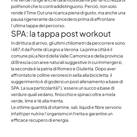
polifenoli che lo contraddistinguono. Perciò, non solo 
rende il Time Out una ricarica piena di gusto, ma anche una 
pausa rigenerante da concedersi prima di affrontare 
l’ultima tappa del percorso.
SPA: la tappa post workout
In dirittura di arrivo, gli ultimi chilometri da percorrere sono 
i 687,4 da Ponte di Legno a Verona. La prima città è il 
comune più a Nord della Valle Camonica e della provincia 
di Brescia con aree naturali suggestive in cui immergersi, 
la seconda è la patria di Romeo e Giulietta. Dopo aver 
affrontato le colline veronesi in sella alla bicicletta, il 
suggerimento è di godersi un post allenamento a base di 
SPA. La sua particolarità? L’essere un succo a base di 
verdure quali sedano, finocchio e spinaci oltre a mela 
verde, lime e tè alla menta.
Le ottime quantità di vitamine, sali, liquidi e fibre servono 
infatti per nutrire l’organismo in fretta e garantire un 
efficace recupero di energia.