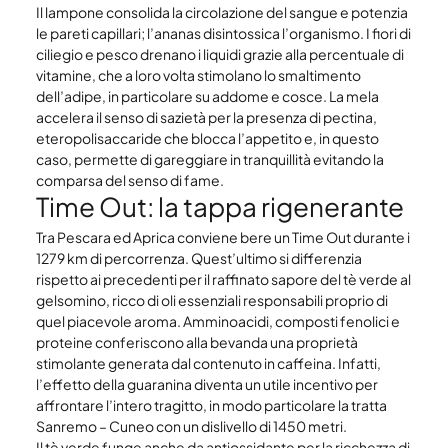
Il lampone consolida la circolazione del sangue e potenzia 
le pareti capillari; l’ananas disintossica l’organismo. I fiori di 
ciliegio e pesco drenano i liquidi grazie alla percentuale di 
vitamine, che a loro volta stimolano lo smaltimento 
dell’adipe, in particolare su addome e cosce. La mela 
accelera il senso di sazietà per la presenza di pectina, 
eteropolisaccaride che blocca l’appetito e, in questo 
caso, permette di gareggiare in tranquillità evitando la 
comparsa del senso di fame.
Time Out: la tappa rigenerante
Tra Pescara ed Aprica conviene bere un Time Out durante i 
1279 km di percorrenza. Quest’ultimo si differenzia 
rispetto ai precedenti per il raffinato sapore del tè verde al 
gelsomino, ricco di oli essenziali responsabili proprio di 
quel piacevole aroma. Amminoacidi, composti fenolici e 
proteine conferiscono alla bevanda una proprietà 
stimolante generata dal contenuto in caffeina. Infatti, 
l’effetto della guaranina diventa un utile incentivo per 
affrontare l’intero tragitto, in modo particolare la tratta 
Sanremo – Cuneo con un dislivello di 1450 metri.
Il tè verde funge anche da antiossidante per la ricchezza di 