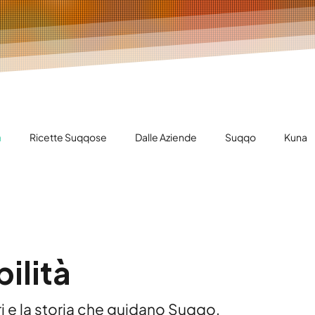
à
Ricette Suqqose
Dalle Aziende
Suqqo
Kuna
ilità
lori e la storia che guidano Suqqo.