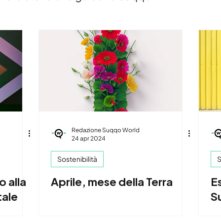
Redazione Suqqo World
24 apr 2024
Sostenibilità
S
o alla
Aprile, mese della Terra
Es
tale
S