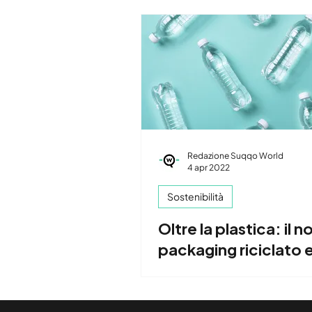
Redazione Suqqo World
4 apr 2022
Sostenibilità
Oltre la plastica: il n
packaging riciclato 
riciclabile