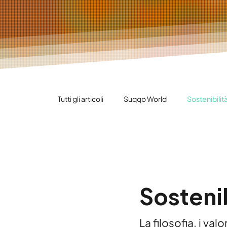
Tutti gli articoli
Suqqo World
Sostenibilit
Private Label
Novità da Suqqo World
Sostenib
La filosofia, i va